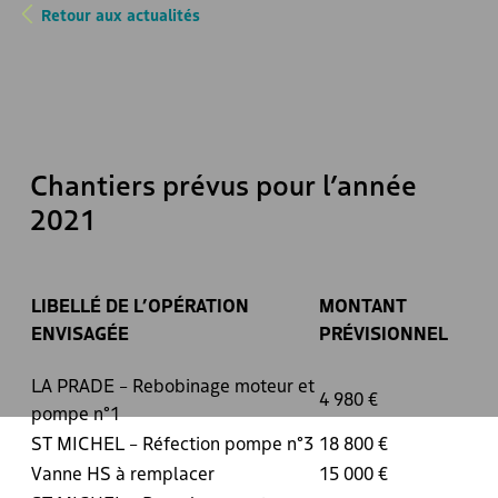
Retour aux actualités
Chantiers prévus pour l’année
2021
LIBELLÉ DE L’OPÉRATION
MONTANT
ENVISAGÉE
PRÉVISIONNEL
LA PRADE – Rebobinage moteur et
4 980 €
pompe n°1
ST MICHEL – Réfection pompe n°3
18 800 €
Vanne HS à remplacer
15 000 €