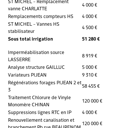
ST MICHEL – Remplacement
4 000 €
vanne CHARLATTE
Remplacements compteurs HS
4 000 €
ST MICHEL – Vannes HS
4 500 €
stabilisateur
Sous total irrigation
51 280 €
Imperméabilisation source
8 919 €
LASSERRE
Analyse structure GAILLUC
5 000 €
Variateurs PIJEAN
9 310 €
Régénérations forages PIJEAN 2 et
58 455 €
3
Traitement Chlorure de Vinyle
120 000 €
Monomère CHINAN
Suppressions lignes RTC en IP
4 000 €
Renouvellement canalisation et
120 000 €
branchement Pb rue BEAURENOM